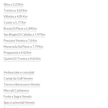
Silea a 3,23 Km
Treviso a 3,62 Km
Villorba a 4,85 Km
Casier a 5,77 Km
Breda Di Piave a 5,84 Km
San Biagio Di Callalta a 7,47 Km
Ponzano Veneto a 7,6 Km
Maserada Sul Piave a 7,79 Km
Preganziol a 9,42 Km
Quinto Di Treviso a 9,61 Km
Ambasciate e consolati
Campi da Golf Veneto
Terme e Benessere Veneto
Mercati Carbonera
Feste e Sagre Veneto
Spacci aziendali Veneto