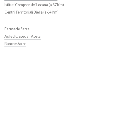
Istituti Comprensivi Locana (a 37 Km)
Centri Territoriali Biella (a 64 Km)
Farmacie Sarre
Asl ed Ospedali Aosta
Banche Sarre