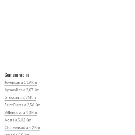
Comuni vicini
Jovencan a 1,19 Km
Aymavilles a 2,07 Km
Gressan a 2,26 Km
Saint Pierre a 2,56 Km
Villeneuve a 4,3 Km
Aosta a 5,02 Km
Charvensod a 5,2 Km