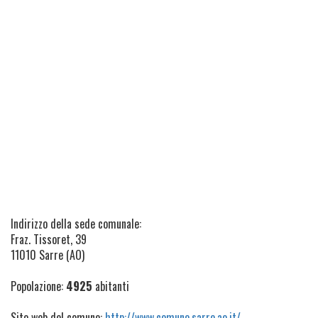
Indirizzo della sede comunale:
Fraz. Tissoret, 39
11010 Sarre (AO)
Popolazione:
4925
abitanti
Sito web del comune:
http://www.comune.sarre.ao.it/