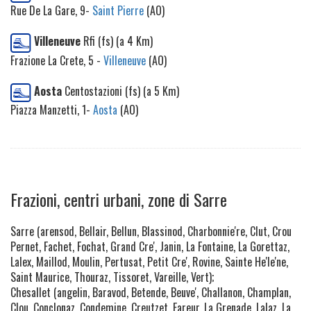
Rue De La Gare, 9-
Saint Pierre
(AO)
Villeneuve
Rfi (fs) (a 4 Km)
Frazione La Crete, 5 -
Villeneuve
(AO)
Aosta
Centostazioni (fs) (a 5 Km)
Piazza Manzetti, 1-
Aosta
(AO)
Frazioni, centri urbani, zone di Sarre
Sarre (arensod, Bellair, Bellun, Blassinod, Charbonnie're, Clut, Crou
Pernet, Fachet, Fochat, Grand Cre', Janin, La Fontaine, La Gorettaz,
Lalex, Maillod, Moulin, Pertusat, Petit Cre', Rovine, Sainte He'le'ne,
Saint Maurice, Thouraz, Tissoret, Vareille, Vert);
Chesallet (angelin, Baravod, Betende, Beuve', Challanon, Champlan,
Clou, Conclonaz, Condemine, Creutzet, Fareur, La Grenade, Lalaz, La