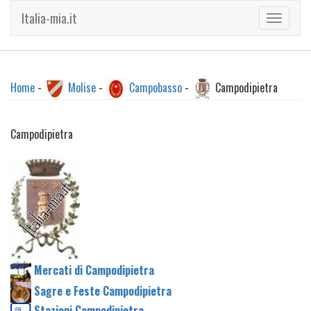
Italia-mia.it
Toggle
navigati
Home
-
Molise
-
Campobasso
-
Campodipietra
Campodipietra
Mercati di Campodipietra
Sagre e Feste Campodipietra
Stazioni Campodipietra