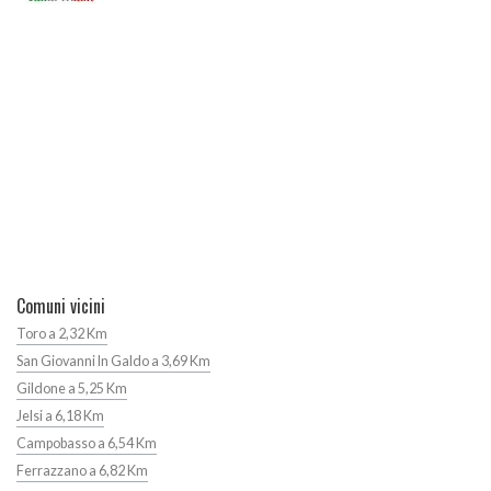
Comuni vicini
Toro a 2,32 Km
San Giovanni In Galdo a 3,69 Km
Gildone a 5,25 Km
Jelsi a 6,18 Km
Campobasso a 6,54 Km
Ferrazzano a 6,82 Km