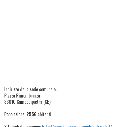
Indirizzo della sede comunale:
Piazza Rimembranza
86010 Campodipietra (CB)
Popolazione:
2556
abitanti
Sito web del comune:
http://www.comune.campodipietra.cb.it/