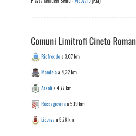
Piazza Mandela Scalo -
Vicovaro
(RM)
Comuni Limitrofi Cineto Roma
Riofreddo
a 3,07 km
Mandela
a 4,32 km
Arsoli
a 4,77 km
Roccagiovine
a 5,19 km
Licenza
a 5,76 km