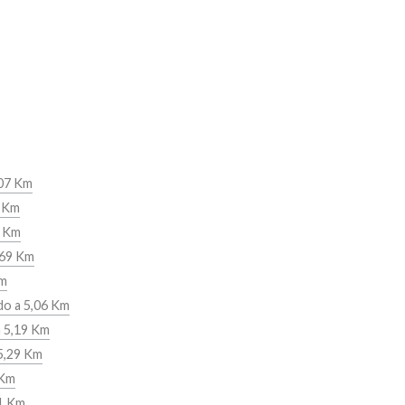
,07 Km
5 Km
2 Km
4,69 Km
Km
do a 5,06 Km
a 5,19 Km
5,29 Km
 Km
11 Km