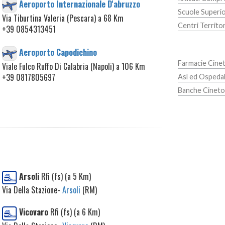
Aeroporto Internazionale D'abruzzo
Scuole Superio
Via Tiburtina Valeria (Pescara) a 68 Km
Centri Territor
+39 0854313451
Aeroporto Capodichino
Farmacie Cin
Viale Fulco Ruffo Di Calabria (Napoli) a 106 Km
+39 0817805697
Asl ed Ospeda
Banche Cinet
Arsoli
Rfi (fs) (a 5 Km)
Via Della Stazione-
Arsoli
(RM)
Vicovaro
Rfi (fs) (a 6 Km)