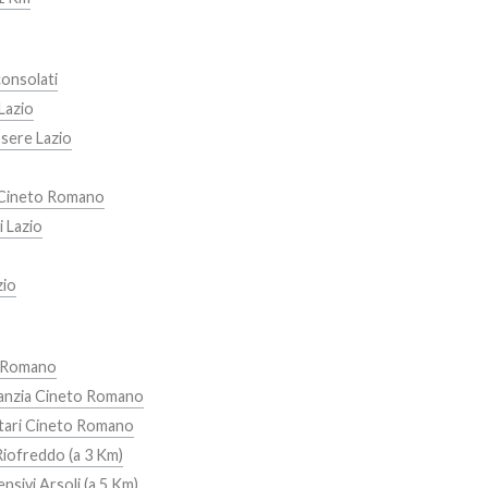
onsolati
Lazio
sere Lazio
 Cineto Romano
i Lazio
zio
o Romano
fanzia Cineto Romano
tari Cineto Romano
iofreddo (a 3 Km)
nsivi Arsoli (a 5 Km)