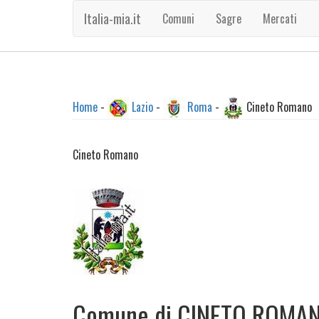
Italia-mia.it
Comuni
Sagre
Mercati
Home
-
Lazio
-
Roma
-
Cineto Romano
Cineto Romano
Comune di CINETO ROMA