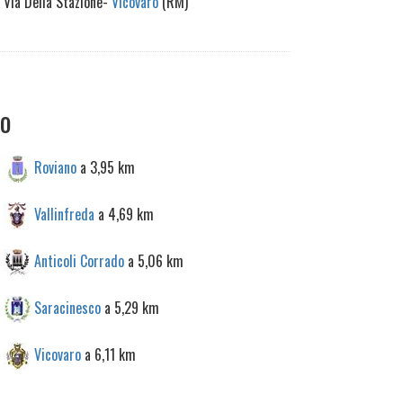
Via Della Stazione-
Vicovaro
(RM)
no
Roviano
a 3,95 km
Vallinfreda
a 4,69 km
Anticoli Corrado
a 5,06 km
Saracinesco
a 5,29 km
Vicovaro
a 6,11 km