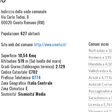
Indirizzo della sede comunale:
Via Carlo Todini, 8
00020 Cineto Romano (RM)
Popolazione:
627
abitanti
Comuni vicini
Sito web del comune:
http://www.cineto.it/
Riofreddo a 3
Superficie:
10,54 Kmq
Roviano a 3,9
Altitudine:
519
m (Sul livello del mare)
Mandela a 4,3
Gradi Giorno (fabbisogno termico):
2.129
Vallinfreda a 
Codice Catastale:
C702
Prefisso Telefonico:
0774
Arsoli a 4,77 
Zona Geografica:
Italia Centrale
Anticoli Corra
Zona Climatica:
E
Roccagiovine 
Sismicita':
Sismicita' Media
Saracinesco a 
Licenza a 5,76
Vicovaro a 6,