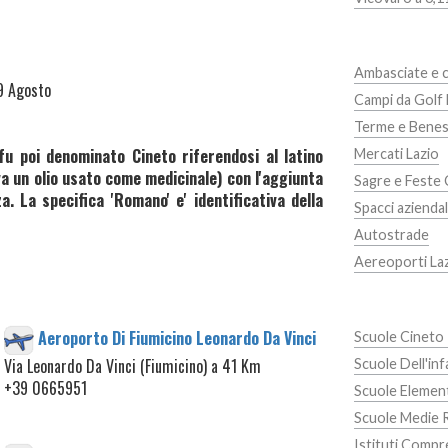
Ambasciate e c
9 Agosto
Campi da Golf 
Terme e Benes
u poi denominato Cineto riferendosi al latino
Mercati Lazio
va un olio usato come medicinale) con l'aggiunta
Sagre e Feste
. La specifica 'Romano' e' identificativa della
Spacci aziendal
Autostrade
Aereoporti La
Aeroporto Di Fiumicino Leonardo Da Vinci
Scuole Cinet
Via Leonardo Da Vinci (Fiumicino) a 41 Km
Scuole Dell'in
+39 0665951
Scuole Elemen
Scuole Medie R
Istituti Compre