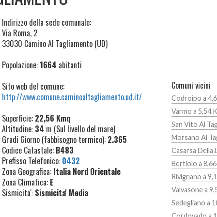
Indirizzo della sede comunale:
Via Roma, 2
33030 Camino Al Tagliamento (UD)
Popolazione:
1664
abitanti
Comuni vicini
Sito web del comune:
http://www.comune.caminoaltagliamento.ud.it/
Codroipo a 4,
Varmo a 5,54 
Superficie:
22,56 Kmq
San Vito Al Ta
Altitudine:
34
m (Sul livello del mare)
Morsano Al Ta
Gradi Giorno (fabbisogno termico):
2.365
Codice Catastale:
B483
Casarsa Della 
Prefisso Telefonico:
0432
Bertiolo a 8,6
Zona Geografica:
Italia Nord Orientale
Rivignano a 9,
Zona Climatica:
E
Valvasone a 9
Sismicita':
Sismicita' Media
Sedegliano a 
Cordovado a 