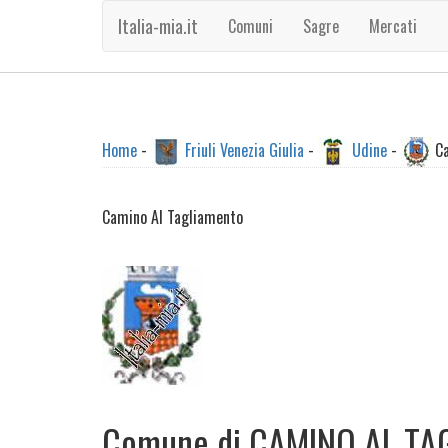
Italia-mia.it
Comuni
Sagre
Mercati
Home
-
Friuli Venezia Giulia
-
Udine
-
Ca
Camino Al Tagliamento
Comune di CAMINO AL TA