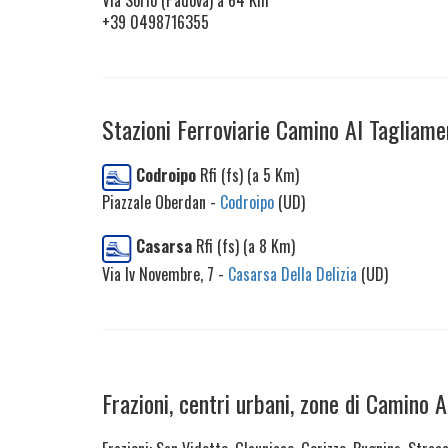
Via Sorio (Padova) a 64 Km
+39 0498716355
Stazioni Ferroviarie Camino Al Tagliame
Codroipo
Rfi (fs) (a 5 Km)
Piazzale Oberdan -
Codroipo
(UD)
Casarsa
Rfi (fs) (a 8 Km)
Via Iv Novembre, 7 -
Casarsa Della Delizia
(UD)
Frazioni, centri urbani, zone di Camino 