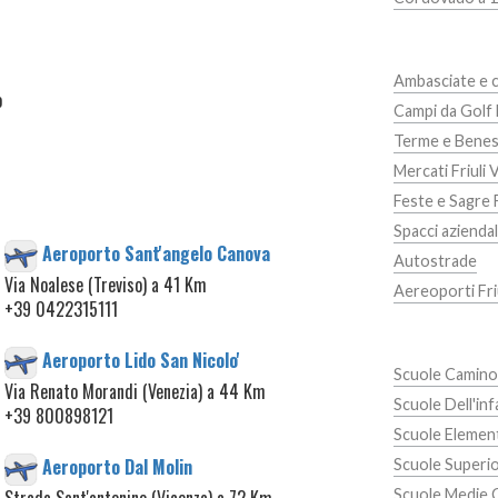
Ambasciate e c
o
Campi da Golf F
Terme e Beness
Mercati Friuli 
Feste e Sagre F
Spacci aziendali
Aeroporto Sant'angelo Canova
Autostrade
Via Noalese (Treviso) a 41 Km
Aereoporti Friu
+39 0422315111
Aeroporto Lido San Nicolo'
Scuole Camino
Via Renato Morandi (Venezia) a 44 Km
Scuole Dell'in
+39 800898121
Scuole Elemen
Aeroporto Dal Molin
Scuole Superio
Scuole Medie 