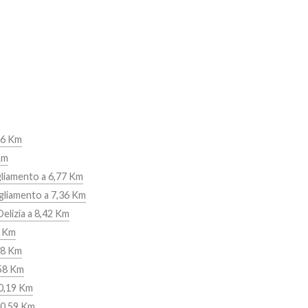
66 Km
Km
gliamento a 6,77 Km
gliamento a 7,36 Km
Delizia a 8,42 Km
6 Km
18 Km
,58 Km
10,19 Km
10,59 Km