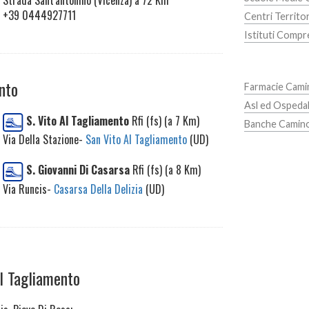
Strada Sant'antonino (Vicenza) a 72 Km
+39 0444927711
Centri Territor
Istituti Compre
nto
Farmacie Cami
Asl ed Ospedal
S. Vito Al Tagliamento
Rfi (fs) (a 7 Km)
Banche Camino
Via Della Stazione-
San Vito Al Tagliamento
(UD)
S. Giovanni Di Casarsa
Rfi (fs) (a 8 Km)
Via Runcis-
Casarsa Della Delizia
(UD)
Al Tagliamento