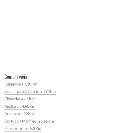
Comuni vicini
Ceppaloni a 3,18 Km
Sant'angelo A Cupolo a 3,93 Km
Chianche a 4,1 Km
Apollosa a 4,88 Km
Arpaise a 4,92 Km
San Nicola Manfredi a 5,66 Km
Petruro Irpino a 5,8 Km