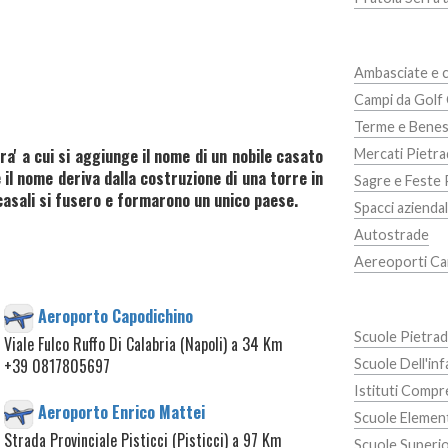
Ambasciate e c
Campi da Golf
Terme e Benes
ra' a cui si aggiunge il nome di un nobile casato
Mercati Pietra
 il nome deriva dalla costruzione di una torre in
Sagre e Feste 
 casali si fusero e formarono un unico paese.
Spacci azienda
Autostrade
Aereoporti Ca
Aeroporto Capodichino
Scuole Pietrad
Viale Fulco Ruffo Di Calabria (Napoli) a 34 Km
+39 0817805697
Scuole Dell'inf
Istituti Compr
Aeroporto Enrico Mattei
Scuole Element
Strada Provinciale Pisticci (Pisticci) a 97 Km
Scuole Superio