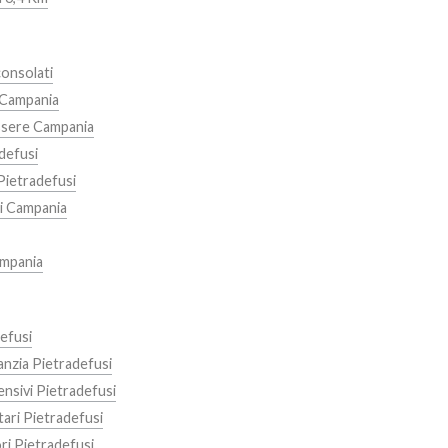
onsolati
 Campania
sere Campania
defusi
Pietradefusi
li Campania
mpania
efusi
anzia Pietradefusi
ensivi Pietradefusi
ari Pietradefusi
ri Pietradefusi