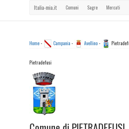
Italia-mia.it
Comuni
Sagre
Mercati
Home
-
Campania
-
Avellino
-
Pietradef
Pietradefusi
Comune di PIETRADEFUSI