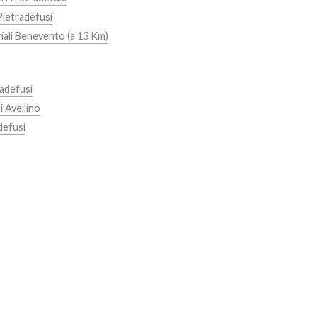
Pietradefusi
riali Benevento (a 13 Km)
adefusi
i Avellino
defusi