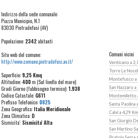
Indirizzo della sede comunale:
Piazza Municipio, N.1
83030 Pietradefusi (AV)
Popolazione:
2342
abitanti
Comuni vicini
Sito web del comune:
http://www.comune.pietradefusi.av.it/
Venticano a 2
Torre Le Nocel
Superficie:
9,25 Kmq
Montefusco a 
Altitudine:
400
m (Sul livello del mare)
San Nazzaro a
Gradi Giorno (fabbisogno termico):
1.938
Codice Catastale:
G611
Montemiletto 
Prefisso Telefonico:
0825
Santa Paolina 
Zona Geografica:
Italia Meridionale
Calvi a 4,29 Km
Zona Climatica:
D
San Giorgio De
Sismicita':
Sismicita' Alta
San Martino Sa
Pratola Serra 