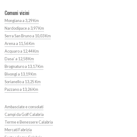
Comuni vicini
Mongiana a 3,29 Km
Nardodipace a 3,97 Km
Serra San Bruno a 10,03 Km
Arena a 11,56 Km
Acquaro a 12,44 Km
Dasa' a 12,58 Km
Brognaturo a 13,17 Km
Bivongi a 13,19 Km
Sorianello a 13,25 Km
Pazzano a 13,26 Km
Ambasciate e consolati
Campi da Golf Calabria
Terme e Benessere Calabria
Mercati Fabrizia