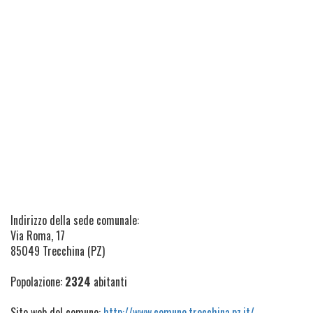
Indirizzo della sede comunale:
Via Roma, 17
85049 Trecchina (PZ)
Popolazione:
2324
abitanti
Sito web del comune:
http://www.comune.trecchina.pz.it/