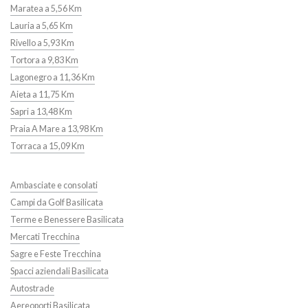
Maratea a 5,56 Km
Lauria a 5,65 Km
Rivello a 5,93 Km
Tortora a 9,83 Km
Lagonegro a 11,36 Km
Aieta a 11,75 Km
Sapri a 13,48 Km
Praia A Mare a 13,98 Km
Torraca a 15,09 Km
Ambasciate e consolati
Campi da Golf Basilicata
Terme e Benessere Basilicata
Mercati Trecchina
Sagre e Feste Trecchina
Spacci aziendali Basilicata
Autostrade
Aereoporti Basilicata